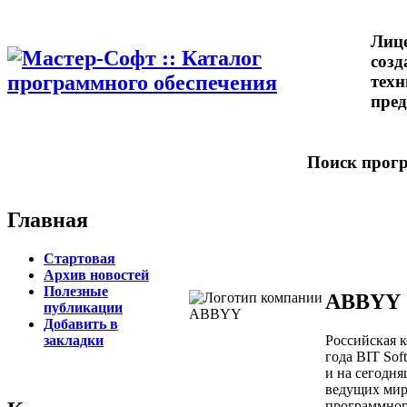
Лице
созд
техн
пред
Поиск прог
Главная
Стартовая
Архив новостей
Полезные
ABBYY
публикации
Добавить в
Российская 
закладки
года BIT Sof
и на сегодня
ведущих мир
программног