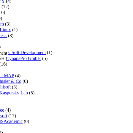
YY
(4)
s
(12)
16)
)
um
(3)
Linux
(1)
desk
(8)
)
)
CSoft Development
(1)
CynapsPro GmbH
(5)
(16)
TI MAP
(4)
hisler & Co
(0)
hisoft
(3)
Kaspersky Lab
(5)
ee
(4)
soft
(17)
SAcademic
(0)
3)