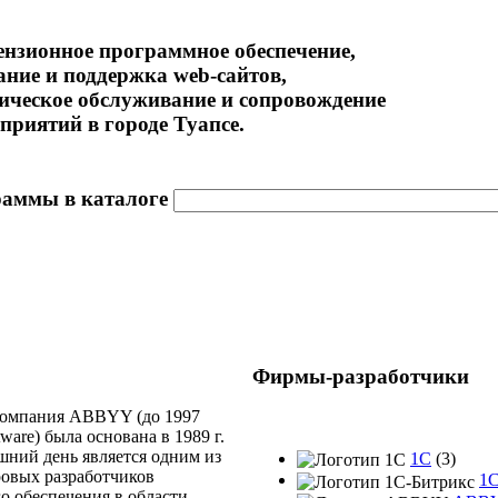
нзионное программное обеспечение,
ание и поддержка web-сайтов,
ическое обслуживание и сопровождение
приятий в городе Туапсе.
раммы в каталоге
Фирмы-разработчики
компания ABBYY (до 1997
tware) была основана в 1989 г.
шний день является одним из
1C
(3)
овых разработчиков
1С
о обеспечения в области