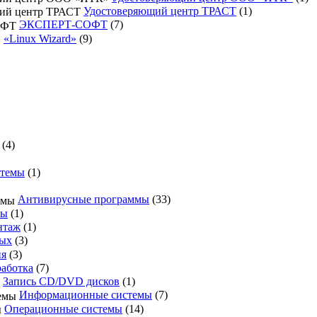
Удостоверяющий центр ТРАСТ
(1)
ЭКСПЕРТ-СОФТ
(7)
«Linux Wizard»
(9)
(4)
темы
(1)
Антивирусные программы
(33)
ры
(1)
нтаж
(1)
ных
(3)
ия
(3)
работка
(7)
Запись CD/DVD дисков
(1)
Информационные системы
(7)
Операционные системы
(14)