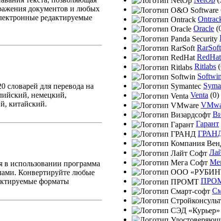
ражения документов и любых
лектронные редактируемые
Ontrac
Oracle
(
RarSoft
RedHat
Ritlabs
(
Softwi
Syma
0 словарей для перевода на
глийский, немецкий,
Venta
(0)
й, китайский.
VMwa
Ви
Гарант
ГРАН
Ла
Ме
ая в использовании программа
лами. Конвертируйте любые
ПРО
актируемые форматы
См