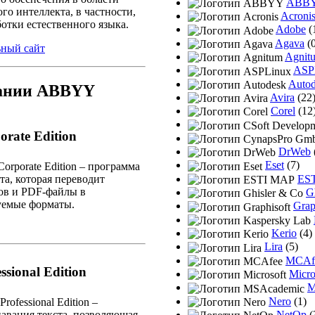
ABB
го интеллекта, в частности,
Acroni
отки естественного языка.
Adobe
(
Agava
(0
ный сайт
Agnit
ASP
Auto
пании ABBYY
Avira
(22
Corel
(12
rate Edition
DrWeb
Eset
(7)
orporate Edition – программа
та, которая переводит
ES
ов и PDF-файлы в
G
уемые форматы.
Grap
Kerio
(4)
Lira
(5)
MCAf
sional Edition
Micro
M
Nero
(1)
ofessional Edition –
навания текста, позволяющая
NetOp
(