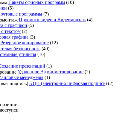
Пакеты офисных программ
(10)
ики
(5)
очтовые программы
(7)
Просмотр видео и Видеомонтаж
(4)
та с графикой
(5)
 с текстом
(2)
ровая графика
(3)
Резервное копирование
(12)
етевая безопасность
(40)
стемные утилиты
(16)
Создание презентаций
(1)
Удаленное Администрирование
(2)
Файловые менеджеры
(1)
ЭЦП (электронно цифровая подпись)
(2)
 позиции.
 доступен