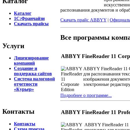
Каталог
искусственно
распознавания документов и обраб
Каталог
1С:Франчайзи
Скачать прайс ABBYY
|
Официаль
Скачать прайсы
Все программы ком
Услуги
ABBYY FineReader 11 Corpo
Лицензирование
компаний
Создание и
ABBYY FineReader 11 C
поддержка сайтов
для распознавания текс
Система налоговой
изображения документ
отчетности
электронные редактир
«Курьер»
Подробнее о программе...
Контакты
ABBYY FineReader 11 Profes
Контакты
ABBYY FineReader 11 Pr
Схема проезда
программа для распоз