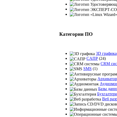
Категории ПО
3D графика
CAПР
(24)
CRM сис
SMS
(1)
Архивато
Аудиомо
Базы дан
Бухгалтер
Веб раз