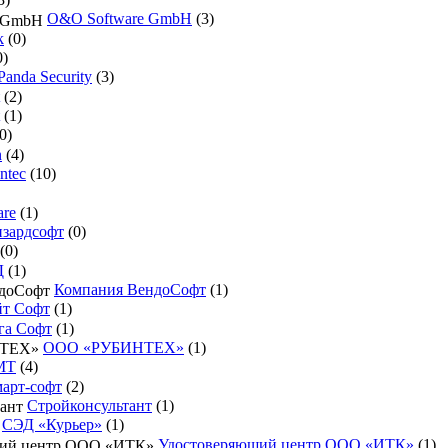
O&O Software GmbH
(3)
k
(0)
0)
Panda Security
(3)
(2)
(1)
0)
n
(4)
ntec
(10)
re
(1)
зардсофт
(0)
(0)
Д
(1)
Компания ВендоСофт
(1)
йт Софт
(1)
га Софт
(1)
ООО «РУБИНТЕХ»
(1)
МТ
(4)
арт-софт
(2)
Стройконсультант
(1)
СЭД «Курьер»
(1)
Удостоверяющий центр ООО «ИТК»
(1)