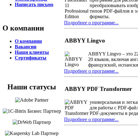
Написать письмо
преобразовывать изоб
типов PDF-файлов в э
форматы.
Подробнее о программе...
О компании
ABBYY Lingvo
О компании
Вакансии
Наши клиенты
ABBYY Lingvo – это 22
Сертификаты
20 языков, включая ан
французский, испански
Подробнее о программе...
Наши статусы
ABBYY PDF Transformer
универсальная и легк
для работы с PDF-фай
PDF-документы в ред
Подробнее о программе...